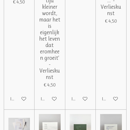
tijd
…’ -
€ 4,50
kleiner
Verliesku
wordt,
nst
maar het
€ 4,50
is
eigenlijk
het leven
dat
eromhee
n groeit’
-
Verliesku
nst
€ 4,50
In winkelwagen
In winkelwagen
In winkelwagen
In winkelwag