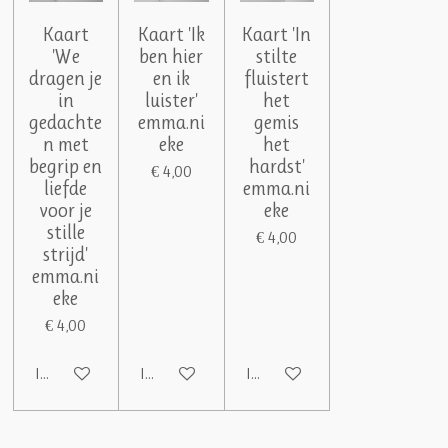
Kaart
Kaart 'Ik
Kaart 'In
'We
ben hier
stilte
dragen je
en ik
fluistert
in
luister'
het
gedachte
emma.ni
gemis
n met
eke
het
begrip en
hardst'
€ 4,00
liefde
emma.ni
voor je
eke
stille
€ 4,00
strijd'
emma.ni
eke
€ 4,00
In winkelwagen
In winkelwagen
In winkelwagen