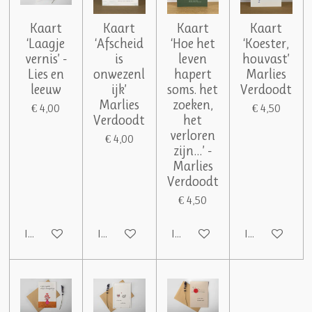
Kaart
Kaart
Kaart
Kaart
‘Laagje
‘Afscheid
‘Hoe het
‘Koester,
vernis’ -
is
leven
houvast’
Lies en
onwezenl
hapert
Marlies
leeuw
ijk’
soms. het
Verdoodt
Marlies
zoeken,
€ 4,00
€ 4,50
Verdoodt
het
verloren
€ 4,00
zijn…’ -
Marlies
Verdoodt
€ 4,50
In winkelwagen
In winkelwagen
In winkelwagen
In winkelwag