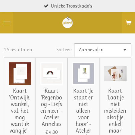
Unieke Troostkado’s
Ga
direct
naar
de
hoofdinhoud
15 resultaten
Sorteer:
Kaart
Kaart
Kaart ‘Je
Kaart
‘Ontwijk,
‘Regenbo
staat er
‘Laat je
wankel,
og - Liefs
niet
niet
val, het
en meer’ -
alleen
misleiden
mag
Atelier
voor
alsof je
want ik
Annelies
hoor’ -
enkel
vang je’ -
Atelier
maar
€ 4,00