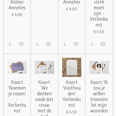
Atelier
Annelies
sterk
Annelies
moet
€ 4,00
zijn’ -
€ 4,00
Verliesku
nst
€ 4,50
In winkelwagen
In winkelwagen
In winkelwagen
In winkelwag
Kaart
Kaart
Kaart
Kaart ‘Ik
‘Noemen
‘We
‘Vasthou
zou je
je naam’
denken
den’
willen
-
vaak dat
Verliesku
troosten
Verliesku
rouw
nst
let mijn
nst
met de
woorden
€ 4,50