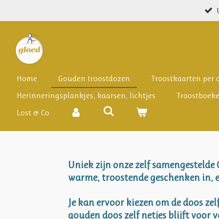
Ga
direct
naar
de
hoofdinhoud
Home
Gouden troostdozen
Troostkaarten per
Herinneringsplankjes, kaarsen, lichtjes
Troostboek
Lost & Co
Uniek zijn onze zelf samengestelde
warme, troostende geschenken in, e
Je kan ervoor kiezen om de doos zel
gouden doos zelf netjes blijft voor 