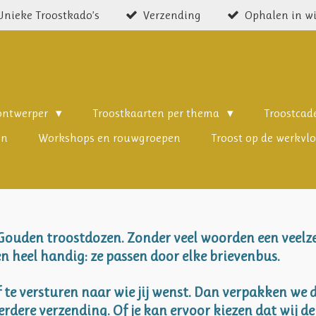
Unieke Troostkado’s
Verzending
Ophalen in w
 ontwerper
Troostkaarten per thema
Troostca
en
Workshops en rouwgroepen
Troost op de werkvlo
 Gouden troostdozen. Zonder veel woorden een veelz
n heel handig: ze passen door elke brievenbus.
f te versturen naar wie jij wenst. Dan verpakken we 
verdere verzending. Of je kan ervoor kiezen dat wij 