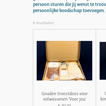
persoon sturen die jij wenst te troo
persoonlijke boodschap toevoegen. 
6 resultaten
Gouden troostdoos voor
volwassenen ‘Voor jou’
ki
€ 30,00