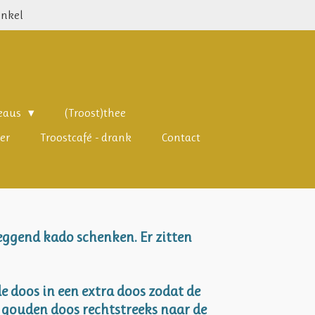
inkel
deaus
(Troost)thee
er
Troostcafé - drank
Contact
eggend kado schenken. Er zitten
de doos in een extra doos zodat de
de gouden doos rechtstreeks naar de