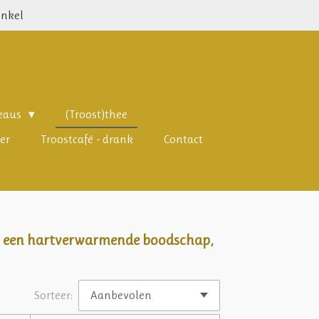
inkel
deaus
(Troost)thee
er
Troostcafé - drank
Contact
 met een hartverwarmende boodschap,
Sorteer: