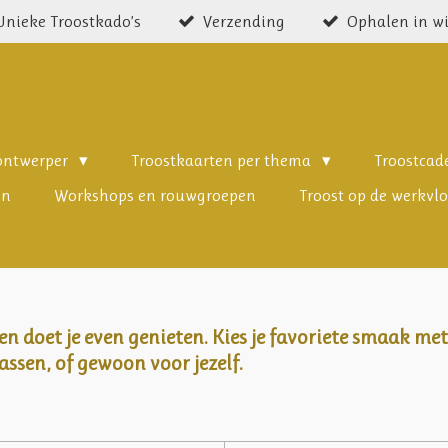
Unieke Troostkado’s
Verzending
Ophalen in w
 ontwerper
Troostkaarten per thema
Troostca
en
Workshops en rouwgroepen
Troost op de werkvlo
 en doet je even genieten. Kies je favoriete smaak
assen, of gewoon voor jezelf.