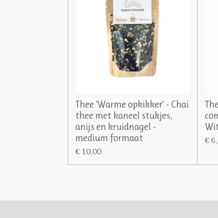
Thee ‘Warme opkikker’ - Chai
The
thee met kaneel stukjes,
com
anijs en kruidnagel -
Wit
medium formaat
€ 6
€ 10,00