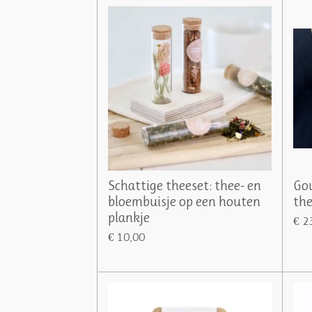
Schattige theeset: thee- en
Gou
bloembuisje op een houten
th
plankje
€ 2
€ 10,00