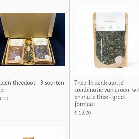
den theedoos - 3 soorten
Thee ‘Ik denk aan je’ -
ee
combinatie van groen, wi
en maté thee - groot
3,00
formaat
€ 12,00