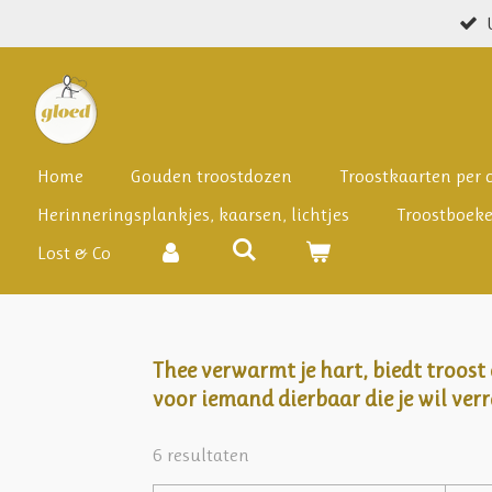
Ga
direct
naar
de
hoofdinhoud
Home
Gouden troostdozen
Troostkaarten per
Herinneringsplankjes, kaarsen, lichtjes
Troostboek
Lost & Co
Thee verwarmt je hart, biedt troost
voor iemand dierbaar die je wil verr
6 resultaten