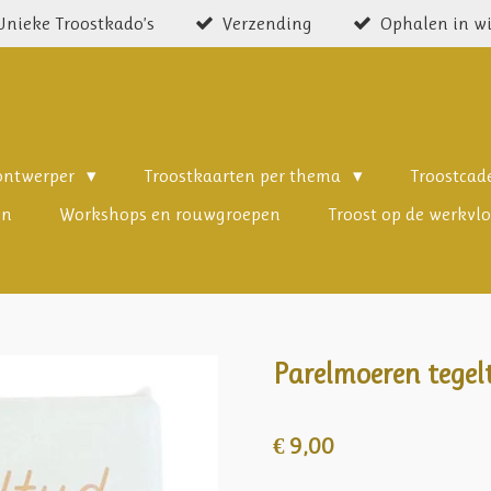
Unieke Troostkado’s
Verzending
Ophalen in w
 ontwerper
Troostkaarten per thema
Troostca
en
Workshops en rouwgroepen
Troost op de werkvlo
Parelmoeren tegeltj
€ 9,00