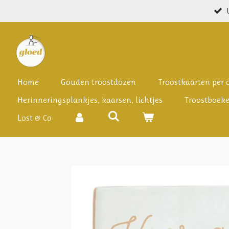
Ga
direct
naar
de
hoofdinhoud
Home
Gouden troostdozen
Troostkaarten per
Herinneringsplankjes, kaarsen, lichtjes
Troostboek
Lost & Co