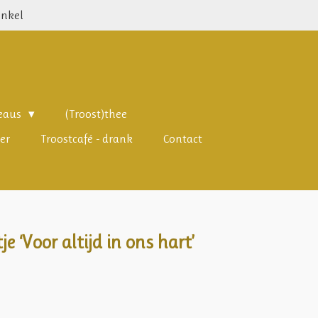
inkel
deaus
(Troost)thee
er
Troostcafé - drank
Contact
e ‘Voor altijd in ons hart’