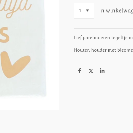
In winkelwa
Lief parelmoeren tegeltje 
Houten houder met bleomet
D
D
S
e
e
h
l
e
a
e
l
r
n
e