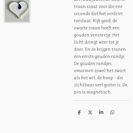
traan staat voor die ene
seconde dat het verdriet
toeslaat. Kijk goed, de
zwarte traan heeft een
gouden venstertje. Het
licht dringt weer tot je
door. En zo krijgen tranen
een eerste gouden randje.
De gouden randjes
omarmen zowel het zwart
als het wit, de hoop – die
zichtbaar veel groter is. De
pin is magnetisch.
D
D
S
D
e
e
h
e
l
e
a
l
e
l
r
e