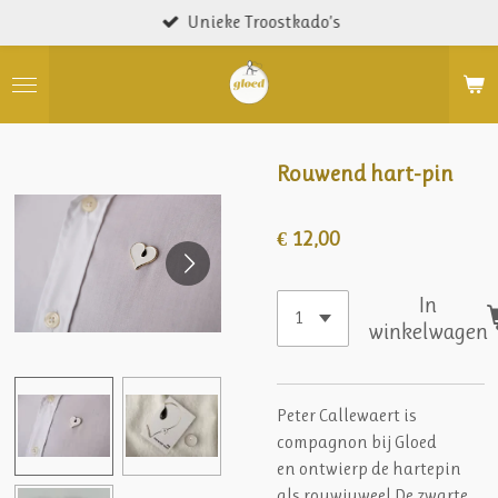
Unieke Troostkado’s
Ga
direct
naar
de
hoofdinhoud
Rouwend hart-pin
€ 12,00
In
winkelwagen
Peter Callewaert is
compagnon bij Gloed
en ontwierp de hartepin
als rouwjuweel.De zwarte