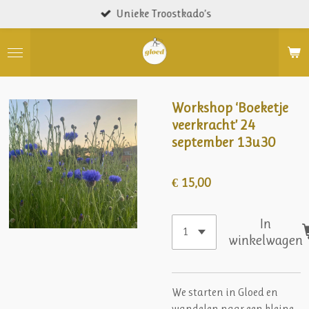
Unieke Troostkado’s
Ga
direct
naar
de
hoofdinhoud
Workshop ‘Boeketje
veerkracht’ 24
september 13u30
€ 15,00
In
winkelwagen
We starten in Gloed en
wandelen naar een kleine