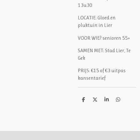
13u30
LOCATIE: Gloed en
pluktuin in Lier
VOOR WIE?
senioren 55+
SAMEN MET:
Stad Lier, Te
Gek
PRIJS:
€15 of €3 uitpas
kansentarief
D
D
S
D
e
e
h
e
l
e
a
l
e
l
r
e
n
e
n