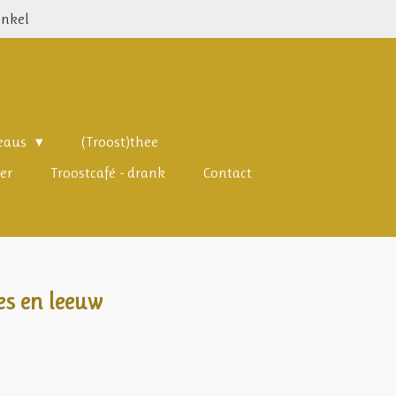
inkel
deaus
(Troost)thee
er
Troostcafé - drank
Contact
ies en leeuw