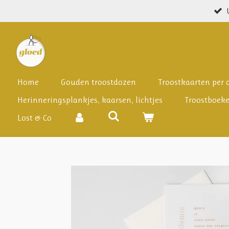
Ga
direct
naar
de
hoofdinhoud
Home
Gouden troostdozen
Troostkaarten per
Herinneringsplankjes, kaarsen, lichtjes
Troostboek
Lost & Co