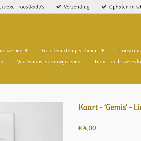
Unieke Troostkado’s
Verzending
Ophalen in w
 ontwerper
Troostkaarten per thema
Troostca
en
Workshops en rouwgroepen
Troost op de werkvlo
Kaart - ‘Gemis’ - L
€ 4,00