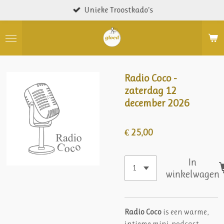
Unieke Troostkado’s
Ga
direct
naar
de
hoofdinhoud
Radio Coco -
zaterdag 12
december 2026
€ 25,00
In
winkelwagen
Radio Coco
is een warme,
intieme mini-podcast-