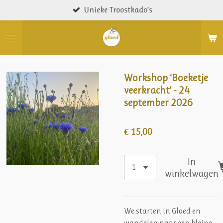
Unieke Troostkado’s
Ga
direct
naar
de
hoofdinhoud
Workshop ‘Boeketje
veerkracht’ - 24
september 2026
€ 15,00
In
winkelwagen
We starten in Gloed en
wandelen naar een kleine