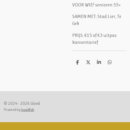
VOOR WIE? senioren 55+
SAMEN MET:
Stad Lier, Te
Gek
PRIJS:
€15 of €3 uitpas
kansentarief
D
D
S
D
e
e
h
e
l
e
a
l
e
l
r
e
n
e
n
© 2024 - 2026 Gloed
Powered by
JouwWeb