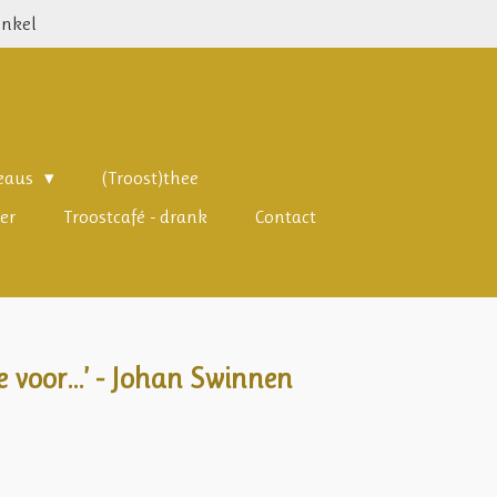
inkel
deaus
(Troost)thee
er
Troostcafé - drank
Contact
e voor…’ - Johan Swinnen