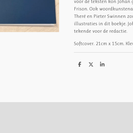
voor de teksten kon Johan 
Frison. Ook woordkunstenar
Theré en Pieter Swinnen zo
illustraties in dit boekje
tekende voor de redactie.
Softcover. 21cm x 15cm. Kle
D
D
S
e
e
h
l
e
a
e
l
r
n
e