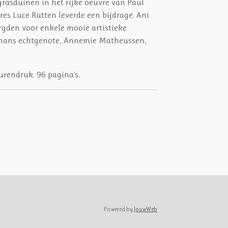
grasduinen in het rijke oeuvre van Paul
es Luce Rutten leverde een bijdrage. Ani
rgden voor enkele mooie artistieke
. Johans echtgenote, Annemie Matheussen,
urendruk. 96 pagina's.
Powered by
JouwWeb