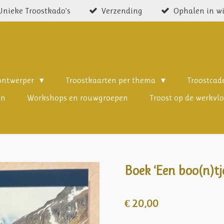
Unieke Troostkado’s
Verzending
Ophalen in w
 ontwerper
Troostkaarten per thema
Troostca
en
Workshops en rouwgroepen
Troost op de werkvlo
Boek ‘Een boo(n)tj
€ 20,00