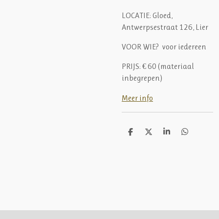
LOCATIE:
Gloed,
Antwerpsestraat 126, Lier
VOOR WIE? voor iedereen
PRIJS:
€ 60 (materiaal
inbegrepen)
Meer info
D
D
S
D
e
e
h
e
l
e
a
l
e
l
r
e
n
e
n