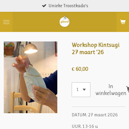
Unieke Troostkado’s
Ga
direct
naar
de
hoofdinhoud
Workshop Kintsugi
27 maart ‘26
€ 60,00
In
winkelwagen
DATUM: 27 maart 2026
UUR:
13-16 u