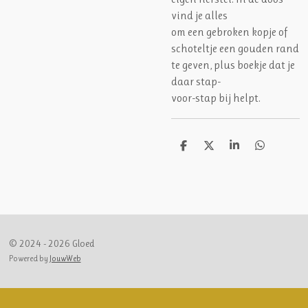
vind je alles
om een gebroken kopje of
schoteltje een gouden rand
te geven, plus boekje dat je
daar stap-
voor-stap bij helpt.
D
D
S
D
e
e
h
e
l
e
a
l
e
l
r
e
n
e
n
© 2024 - 2026 Gloed
Powered by
JouwWeb