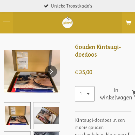
Unieke Troostkado’s
Ga
direct
naar
de
hoofdinhoud
Gouden Kintsugi-
doedoos
€ 35,00
In
winkelwagen
Kintsugi-doedoos in een
mooie gouden
geschenkdoos, klaar om af