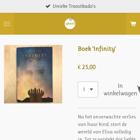
Unieke Troostkado’s
Ga
direct
naar
de
hoofdinhoud
Boek ‘Infinity’
€ 25,00
In
winkelwagen
Na het onverwachte verlies
van haar kind, stort de
wereld van Elisa volledig
in. Tot ze ontdekt dat liefde