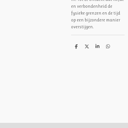
en verbondenheid de
fysieke grenzen en de tijd
op een bijzondere manier
overstijgen.
D
D
S
D
e
e
h
e
l
e
a
l
e
l
r
e
n
e
n