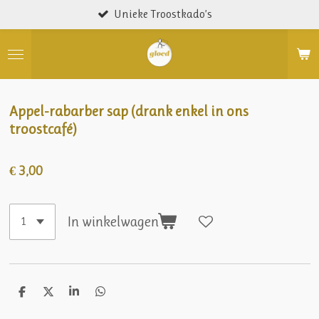
Unieke Troostkado’s
Ga
direct
naar
de
hoofdinhoud
Appel-rabarber sap (drank enkel in ons
troostcafé)
€ 3,00
In winkelwagen
D
D
S
D
e
e
h
e