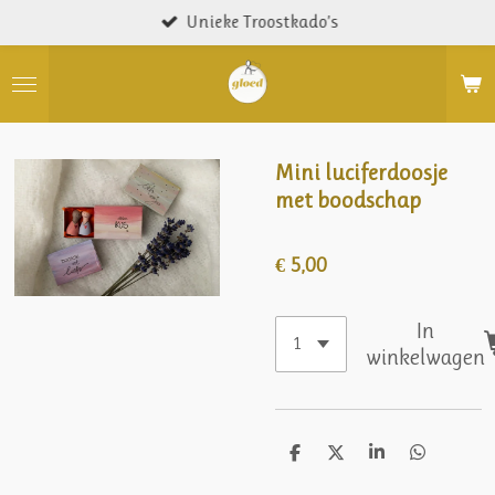
Unieke Troostkado’s
Ga
direct
naar
de
hoofdinhoud
Mini luciferdoosje
met boodschap
€ 5,00
In
winkelwagen
D
D
S
D
e
e
h
e