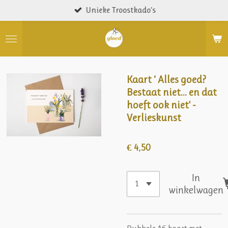
Unieke Troostkado’s
Ga
direct
naar
de
hoofdinhoud
Kaart ‘ Alles goed?
Bestaat niet... en dat
hoeft ook niet’ -
Verlieskunst
€ 4,50
In
winkelwagen