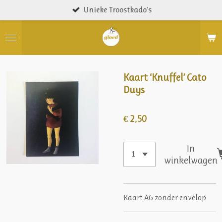
Unieke Troostkado’s
Ga
direct
naar
de
hoofdinhoud
Kaart ‘Knuffel’ Cato
Duys
€ 2,50
In
winkelwagen
Kaart A6 zonder envelop