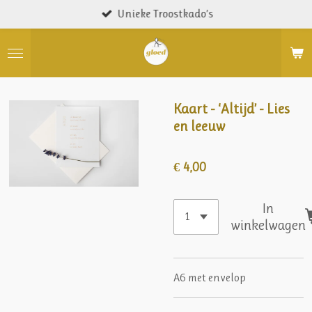
Unieke Troostkado’s
Ga
direct
naar
de
hoofdinhoud
Kaart - ‘Altijd’ - Lies
en leeuw
€ 4,00
In
winkelwagen
A6 met envelop