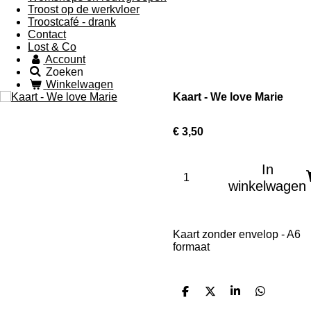
Troost op de werkvloer
Troostcafé - drank
Contact
Lost & Co
Account
Zoeken
Winkelwagen
Kaart - We love Marie
€ 3,50
In
winkelwagen
Kaart zonder envelop - A6
formaat
D
D
S
D
e
e
h
e