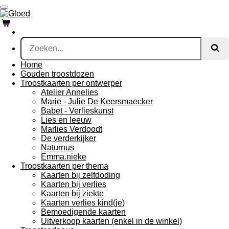
Ga
direct
naar
de
hoofdinhoud
Home
Gouden troostdozen
Troostkaarten per ontwerper
Atelier Annelies
Marie - Julie De Keersmaecker
Babet - Verlieskunst
Lies en leeuw
Marlies Verdoodt
De verderkijker
Naturnus
Emma.nieke
Troostkaarten per thema
Kaarten bij zelfdoding
Kaarten bij verlies
Kaarten bij ziekte
Kaarten verlies kind(je)
Bemoedigende kaarten
Uitverkoop kaarten (enkel in de winkel)