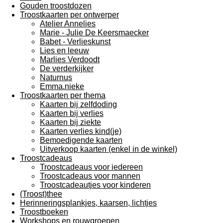
Gouden troostdozen
Troostkaarten per ontwerper
Atelier Annelies
Marie - Julie De Keersmaecker
Babet - Verlieskunst
Lies en leeuw
Marlies Verdoodt
De verderkijker
Naturnus
Emma.nieke
Troostkaarten per thema
Kaarten bij zelfdoding
Kaarten bij verlies
Kaarten bij ziekte
Kaarten verlies kind(je)
Bemoedigende kaarten
Uitverkoop kaarten (enkel in de winkel)
Troostcadeaus
Troostcadeaus voor iedereen
Troostcadeaus voor mannen
Troostcadeautjes voor kinderen
(Troost)thee
Herinneringsplankjes, kaarsen, lichtjes
Troostboeken
Workshops en rouwgroepen