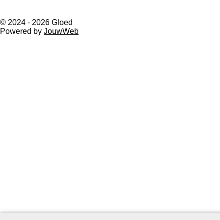
l
e
a
l
e
l
r
e
n
e
n
© 2024 - 2026 Gloed
Powered by
JouwWeb